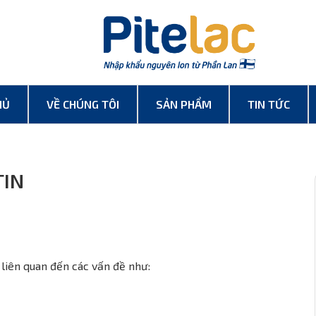
HỦ
VỀ CHÚNG TÔI
SẢN PHẨM
TIN TỨC
TIN
liên quan đến các vấn đề như: