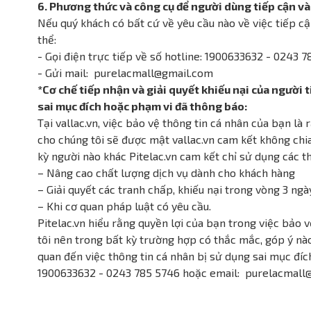
6. Phương thức và công cụ để người dùng tiếp cận và 
Nếu quý khách có bất cứ về yêu cầu nào về việc tiếp cậ
thể:
- Gọi điện trực tiếp về số hotline: 1900633632 - 0243 
- Gửi mail: purelacmall@gmail.com
*Cơ chế tiếp nhận và giải quyết khiếu nại của người 
sai mục đích hoặc phạm vi đã thông báo:
Tại vallac.vn, việc bảo vệ thông tin cá nhân của bạn l
cho chúng tôi sẽ được mật vallac.vn cam kết không chi
kỳ người nào khác Pitelac.vn cam kết chỉ sử dụng các t
– Nâng cao chất lượng dịch vụ dành cho khách hàng
– Giải quyết các tranh chấp, khiếu nại trong vòng 3 ngà
– Khi cơ quan pháp luật có yêu cầu.
Pitelac.vn hiểu rằng quyền lợi của bạn trong việc bảo 
tôi nên trong bất kỳ trường hợp có thắc mắc, góp ý nào
quan đến việc thông tin cá nhân bị sử dụng sai mục đíc
1900633632 - 0243 785 5746 hoặc email: purelacmall@g